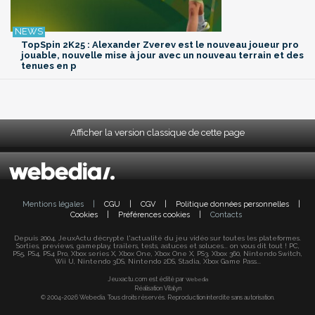
TopSpin 2K25 : Alexander Zverev est le nouveau joueur pro
jouable, nouvelle mise à jour avec un nouveau terrain et des
tenues en p
Afficher la version classique de cette page
Mentions légales
|
CGU
|
CGV
|
Politique données personnelles
|
Cookies
|
Préférences cookies
|
Contacts
Depuis 2004, JeuxActu décrypte l'actualité du jeu vidéo sur toutes les plateformes.
Sorties, previews, gameplay, trailers, tests, astuces et soluces... on vous dit tout ! PC,
PS5, PS4, PS4 Pro, Xbox series X, Xbox One, Xbox One X, PS3, Xbox 360, Nintendo Switch,
Wii U, Nintendo 3DS, Nintendo 2DS, Stadia, Xbox Game Pass...
Jeuxactu.com est édité par
Webedia
Réalisation Vitalyn
© 2004-2026 Webedia. Tous droits réservés. Reproduction interdite sans autorisation.