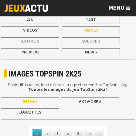
JEU
TEST
VIDÉOS
IMAGES
ASTUCES
SOLUCES
PREVIEW
NEWS
IMAGES TOPSPIN 2K25
Photo, Illustration, fond d'écran, image et screenshot TopSpin 2K25.
Toutes les images du jeu TopSpin 2K25
IMAGES
ARTWORKS
JAQUETTES
1
2
3
4
5
Suivante
Dernière