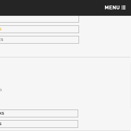
S
ES
o.
KS
S