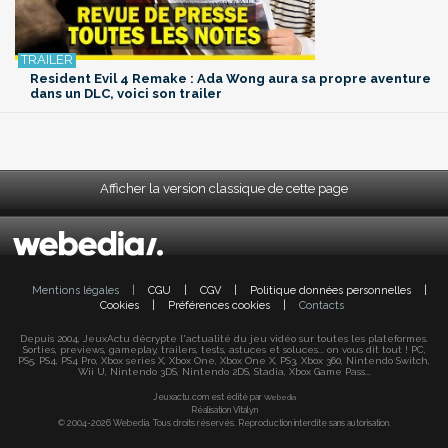
Resident Evil 4 Remake : Ada Wong aura sa propre aventure
dans un DLC, voici son trailer
Afficher la version classique de cette page
Mentions légales
|
CGU
|
CGV
|
Politique données personnelles
|
Cookies
|
Préférences cookies
|
Contacts
Depuis 2004, JeuxActu décrypte l'actualité du jeu vidéo sur toutes les plateformes.
Sorties, previews, gameplay, trailers, tests, astuces et soluces... on vous dit tout ! PC,
PS5, PS4, PS4 Pro, Xbox series X, Xbox One, Xbox One X, PS3, Xbox 360, Nintendo Switch,
Wii U, Nintendo 3DS, Nintendo 2DS, Stadia, Xbox Game Pass...
Jeuxactu.com est édité par
Webedia
Réalisation Vitalyn
© 2004-2026 Webedia. Tous droits réservés. Reproduction interdite sans autorisation.