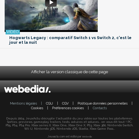
Hogwarts Legacy : comparatif Switch 1 vs Switch 2, c'est le
jour et la nuit
Afficher la version classique de cette page
Mentions légales
|
CGU
|
CGV
|
Politique données personnelles
|
Cookies
|
Préférences cookies
|
Contacts
Depuis 2004, JeuxActu décrypte l'actualité du jeu vidéo sur toutes les plateformes.
Sorties, previews, gameplay, trailers, tests, astuces et soluces... on vous dit tout ! PC,
PS5, PS4, PS4 Pro, Xbox series X, Xbox One, Xbox One X, PS3, Xbox 360, Nintendo Switch,
Wii U, Nintendo 3DS, Nintendo 2DS, Stadia, Xbox Game Pass...
Jeuxactu.com est édité par
Webedia