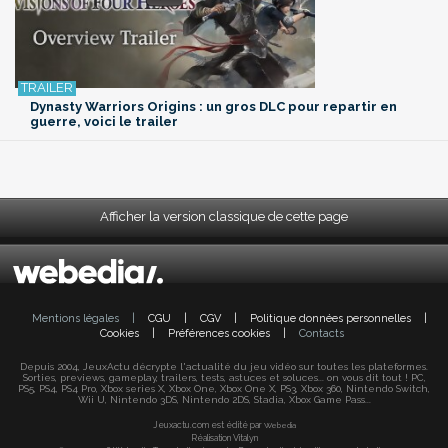
Dynasty Warriors Origins : un gros DLC pour repartir en
guerre, voici le trailer
Afficher la version classique de cette page
Mentions légales
|
CGU
|
CGV
|
Politique données personnelles
|
Cookies
|
Préférences cookies
|
Contacts
Depuis 2004, JeuxActu décrypte l'actualité du jeu vidéo sur toutes les plateformes.
Sorties, previews, gameplay, trailers, tests, astuces et soluces... on vous dit tout ! PC,
PS5, PS4, PS4 Pro, Xbox series X, Xbox One, Xbox One X, PS3, Xbox 360, Nintendo Switch,
Wii U, Nintendo 3DS, Nintendo 2DS, Stadia, Xbox Game Pass...
Jeuxactu.com est édité par
Webedia
Réalisation Vitalyn