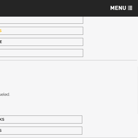
S
E
S
ueled.
KS
S