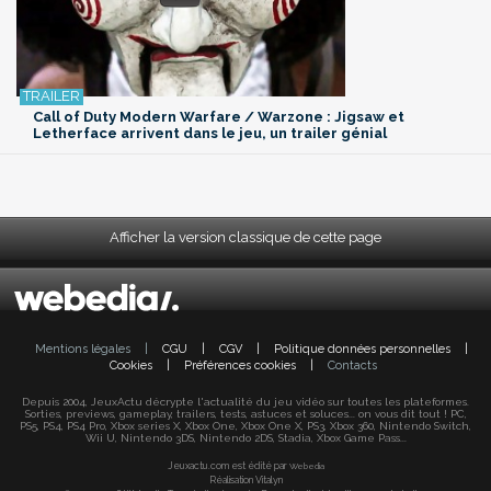
Call of Duty Modern Warfare / Warzone : Jigsaw et
Letherface arrivent dans le jeu, un trailer génial
Afficher la version classique de cette page
Mentions légales
|
CGU
|
CGV
|
Politique données personnelles
|
Cookies
|
Préférences cookies
|
Contacts
Depuis 2004, JeuxActu décrypte l'actualité du jeu vidéo sur toutes les plateformes.
Sorties, previews, gameplay, trailers, tests, astuces et soluces... on vous dit tout ! PC,
PS5, PS4, PS4 Pro, Xbox series X, Xbox One, Xbox One X, PS3, Xbox 360, Nintendo Switch,
Wii U, Nintendo 3DS, Nintendo 2DS, Stadia, Xbox Game Pass...
Jeuxactu.com est édité par
Webedia
Réalisation Vitalyn