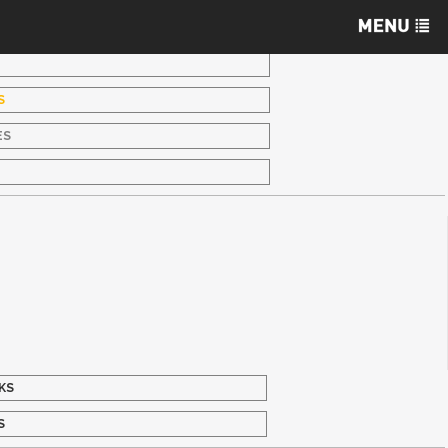
S
ES
S
KS
S