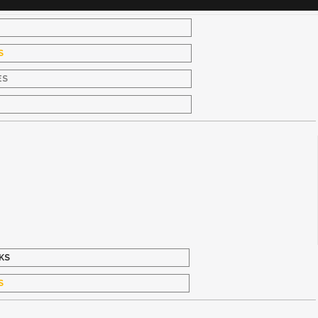
S
ES
S
KS
S