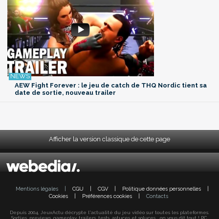
AEW Fight Forever : le jeu de catch de THQ Nordic tient sa
date de sortie, nouveau trailer
Afficher la version classique de cette page
Mentions légales
|
CGU
|
CGV
|
Politique données personnelles
|
Cookies
|
Préférences cookies
|
Contacts
Depuis 2004, JeuxActu décrypte l'actualité du jeu vidéo sur toutes les plateformes.
Sorties, previews, gameplay, trailers, tests, astuces et soluces... on vous dit tout ! PC,