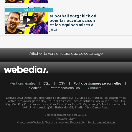
eFootball 2023 : kick off
pour la nouvelle saison
et les équipes mises à
jour
Afficher la version classique de cette page
Mentions légales
|
CGU
|
CGV
|
Politique données personnelles
|
Cookies
|
Préférences cookies
|
Contacts
Depuis 2004, JeuxActu décrypte l'actualité du jeu vidéo sur toutes les plateformes.
Sorties, previews, gameplay, trailers, tests, astuces et soluces... on vous dit tout ! PC,
PS5, PS4, PS4 Pro, Xbox series X, Xbox One, Xbox One X, PS3, Xbox 360, Nintendo Switch,
Wii U, Nintendo 3DS, Nintendo 2DS, Stadia, Xbox Game Pass...
Jeuxactu.com est édité par
Webedia
Réalisation Vitalyn
© 2004-2026 Webedia. Tous droits réservés. Reproduction interdite sans autorisation.