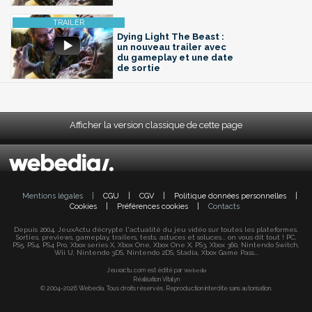
Dying Light The Beast :
un nouveau trailer avec
du gameplay et une date
de sortie
Afficher la version classique de cette page
Mentions légales
|
CGU
|
CGV
|
Politique données personnelles
|
Cookies
|
Préférences cookies
|
Contacts
Depuis 2004, JeuxActu décrypte l'actualité du jeu vidéo sur toutes les plateformes.
Sorties, previews, gameplay, trailers, tests, astuces et soluces... on vous dit tout ! PC,
PS5, PS4, PS4 Pro, Xbox series X, Xbox One, Xbox One X, PS3, Xbox 360, Nintendo Switch,
Wii U, Nintendo 3DS, Nintendo 2DS, Stadia, Xbox Game Pass...
Jeuxactu.com est édité par
Webedia
Réalisation Vitalyn
© 2004-2026 Webedia. Tous droits réservés. Reproduction interdite sans autorisation.