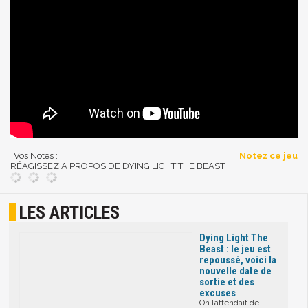
Vos Notes :
Notez ce jeu
RÉAGISSEZ A PROPOS DE DYING LIGHT THE BEAST
LES ARTICLES
Dying Light The
Beast : le jeu est
repoussé, voici la
nouvelle date de
sortie et des
excuses
On l’attendait de