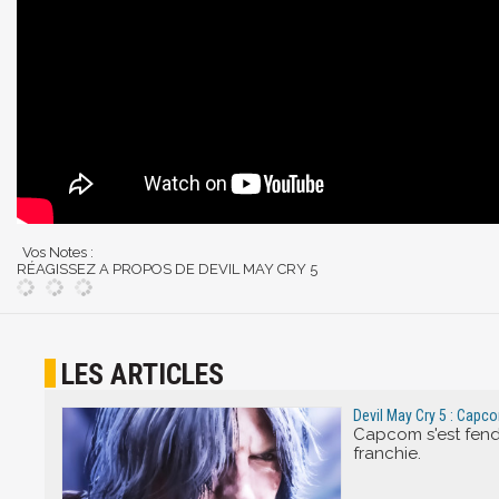
Vos Notes :
RÉAGISSEZ A PROPOS DE DEVIL MAY CRY 5
LES ARTICLES
Devil May Cry 5 : Capco
Capcom s'est fendu
franchie.