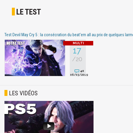
LE TEST
Test Devil May Cry 5 : la consécration du beat'em all au prix de quelques larm
17
/20
40
06/03/2019
LES VIDÉOS