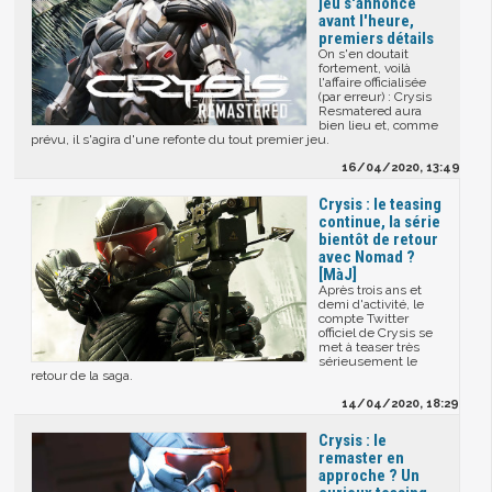
jeu s'annonce
avant l'heure,
premiers détails
On s'en doutait
fortement, voilà
l'affaire officialisée
(par erreur) : Crysis
Resmatered aura
bien lieu et, comme
prévu, il s'agira d'une refonte du tout premier jeu.
16/04/2020, 13:49
Crysis : le teasing
continue, la série
bientôt de retour
avec Nomad ?
[MàJ]
Après trois ans et
demi d'activité, le
compte Twitter
officiel de Crysis se
met à teaser très
sérieusement le
retour de la saga.
14/04/2020, 18:29
Crysis : le
remaster en
approche ? Un