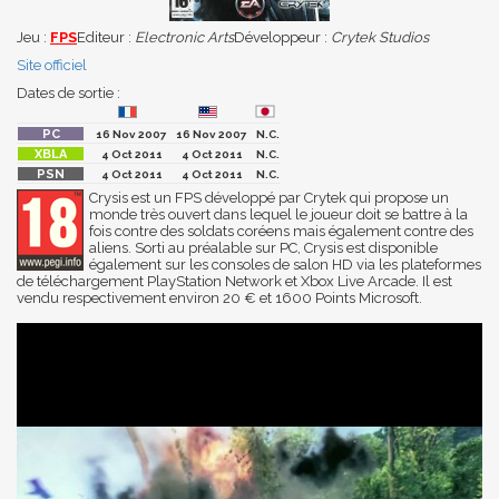
Jeu :
FPS
Editeur :
Electronic Arts
Développeur :
Crytek Studios
Site officiel
Dates de sortie :
16 Nov 2007
16 Nov 2007
N.C.
4 Oct 2011
4 Oct 2011
N.C.
4 Oct 2011
4 Oct 2011
N.C.
Crysis est un FPS développé par Crytek qui propose un
monde très ouvert dans lequel le joueur doit se battre à la
fois contre des soldats coréens mais également contre des
aliens. Sorti au préalable sur PC, Crysis est disponible
également sur les consoles de salon HD via les plateformes
de téléchargement PlayStation Network et Xbox Live Arcade. Il est
vendu respectivement environ 20 € et 1600 Points Microsoft.