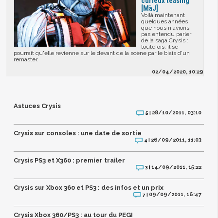
curieux teasing
[MàJ]
Voilà maintenant
quelques années
que nous n'avions
pas entendu parler
de la saga Crysis :
toutefois, il se
pourrait qu'elle revienne sur le devant de la scène par le biais d'un
remaster.
02/04/2020, 10:29
Astuces Crysis
28/10/2011, 03:10
5 |
Crysis sur consoles : une date de sortie
26/09/2011, 11:03
4 |
Crysis PS3 et X360 : premier trailer
14/09/2011, 15:22
3 |
Crysis sur Xbox 360 et PS3 : des infos et un prix
09/09/2011, 16:47
7 |
Crysis Xbox 360/PS3 : au tour du PEGI