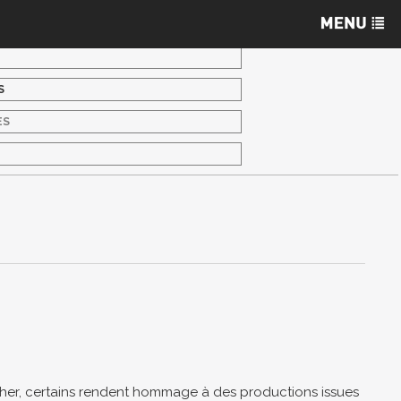
S
ES
S
itcher, certains rendent hommage à des productions issues