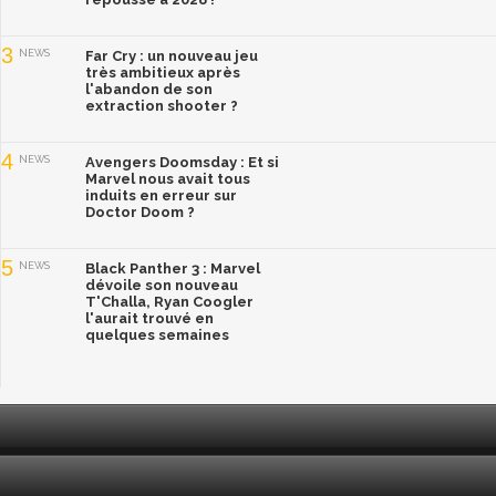
3
NEWS
Far Cry : un nouveau jeu
très ambitieux après
l'abandon de son
extraction shooter ?
4
NEWS
Avengers Doomsday : Et si
Marvel nous avait tous
induits en erreur sur
Doctor Doom ?
5
NEWS
Black Panther 3 : Marvel
dévoile son nouveau
T'Challa, Ryan Coogler
l'aurait trouvé en
quelques semaines