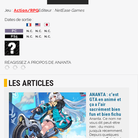
Jeu :
Action/RPG
Editeur :
NetEase Games
Dates de sortie :
N.C.
N.C.
N.C.
N.C.
N.C.
N.C.
RÉAGISSEZ A PROPOS DE ANANTA
LES ARTICLES
ANANTA : c'est
GTA en animé et
ça a l'air
sacrément bien
fun et bien fichu
Ananta. Ce nom ne
vous dit peut-être
rien ; du moins
jusqu’à récemment.
Depuis quelques