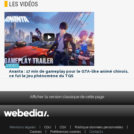
LES VIDÉOS
Ananta : 17 min de gameplay pour le GTA-like animé chinois,
ce fut le jeu phénomène du TGS
Afficher la version classique de cette page
Mentions légales
|
CGU
|
CGV
|
Politique données personnelles
|
Cookies
|
Préférences cookies
|
Contacts