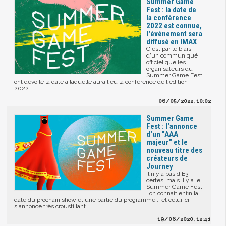
Summer Game
Fest : la date de
la conférence
2022 est connue,
l'événement sera
diffusé en IMAX
C'est par le biais
d'un communiqué
officiel que les
organisateurs du
Summer Game Fest
ont dévoilé la date à laquelle aura lieu la conférence de l'édition
2022.
06/05/2022, 10:02
Summer Game
Fest : l'annonce
d'un "AAA
majeur" et le
nouveau titre des
créateurs de
Journey
Il n'y a pas d'E3,
certes, mais il y a le
Summer Game Fest
: on connait enfin la
date du prochain show et une partie du programme... et celui-ci
s'annonce très croustillant.
19/06/2020, 12:41