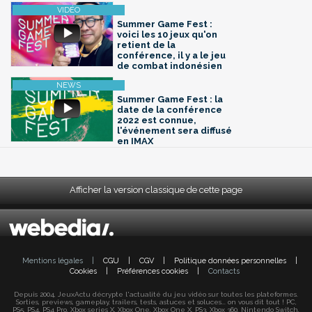
Summer Game Fest :
voici les 10 jeux qu'on
retient de la
conférence, il y a le jeu
de combat indonésien
Summer Game Fest : la
date de la conférence
2022 est connue,
l'événement sera diffusé
en IMAX
Afficher la version classique de cette page
Mentions légales
|
CGU
|
CGV
|
Politique données personnelles
|
Cookies
|
Préférences cookies
|
Contacts
Depuis 2004, JeuxActu décrypte l'actualité du jeu vidéo sur toutes les plateformes.
Sorties, previews, gameplay, trailers, tests, astuces et soluces... on vous dit tout ! PC,
PS5, PS4, PS4 Pro, Xbox series X, Xbox One, Xbox One X, PS3, Xbox 360, Nintendo Switch,