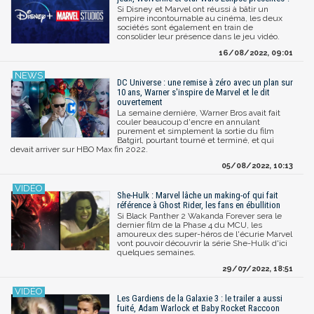
Si Disney et Marvel ont réussi à bâtir un
empire incontournable au cinéma, les deux
sociétés sont également en train de
consolider leur présence dans le jeu vidéo.
16/08/2022, 09:01
DC Universe : une remise à zéro avec un plan sur
10 ans, Warner s'inspire de Marvel et le dit
ouvertement
La semaine dernière, Warner Bros avait fait
couler beaucoup d'encre en annulant
purement et simplement la sortie du film
Batgirl, pourtant tourné et terminé, et qui
devait arriver sur HBO Max fin 2022.
05/08/2022, 10:13
She-Hulk : Marvel lâche un making-of qui fait
référence à Ghost Rider, les fans en ébullition
Si Black Panther 2 Wakanda Forever sera le
dernier film de la Phase 4 du MCU, les
amoureux des super-héros de l'écurie Marvel
vont pouvoir découvrir la série She-Hulk d'ici
quelques semaines.
29/07/2022, 18:51
Les Gardiens de la Galaxie 3 : le trailer a aussi
fuité, Adam Warlock et Baby Rocket Raccoon