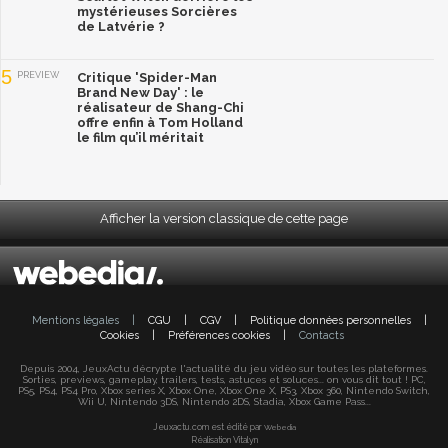
mystérieuses Sorcières
de Latvérie ?
5
PREVIEW
Critique 'Spider-Man
Brand New Day' : le
réalisateur de Shang-Chi
offre enfin à Tom Holland
le film qu’il méritait
Afficher la version classique de cette page
Mentions légales
|
CGU
|
CGV
|
Politique données personnelles
|
Cookies
|
Préférences cookies
|
Contacts
Depuis 2004, JeuxActu décrypte l'actualité du jeu vidéo sur toutes les plateformes.
Sorties, previews, gameplay, trailers, tests, astuces et soluces... on vous dit tout ! PC,
PS5, PS4, PS4 Pro, Xbox series X, Xbox One, Xbox One X, PS3, Xbox 360, Nintendo Switch,
Wii U, Nintendo 3DS, Nintendo 2DS, Stadia, Xbox Game Pass...
Jeuxactu.com est édité par
Webedia
Réalisation Vitalyn