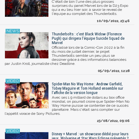
C'était de loin l'une des plus grosses
surprises du panel Marvel lors de la D23 Expo
qui a eu lieu hier soir, à savoir le reveal de
l'équipe au complet des Thunderbolts.
10/09/2022, 23:46
Thunderbolts : c'est Black Widow (Florence
Pugh) qui dirigera l'équipe Suicide Squad de
Marvel
Officialisé lors de la Comic-Con 2022 à la fin
du mois de juillet dernier, le projet
Thunderbolts semble un peu plus se
dessiner grâce à des informations balancées
par Justin Kroll, journaliste chez Deadline.
05/09/2022, 12:28
Spider-Man No Way Home : Andrew Garfield,
Tobey Maguire et Tom Holland ensemble sur
l'affiche de la version longue
Avec ses 1.9 milliard de dollars au box office
mondial, on pourrait croire que Spider-Man No
Way Home puisse se contenter de ce succès
planétaire. Mais c'était sans compter sur
l'appétit vorace de Sony Pictures.
23/08/2022, 09:06
Disney + Marvel : un showcase dédié pour leurs
jeux, Wolverine et Star Wars Eclipse présentés ?