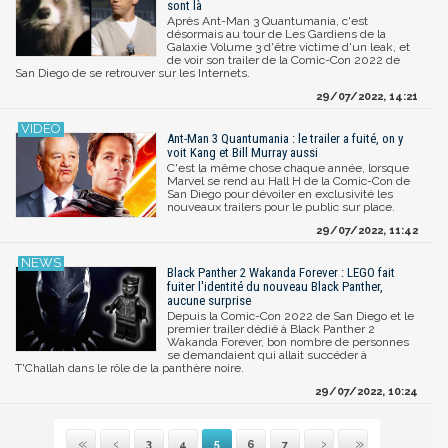
sont là
Après Ant-Man 3 Quantumania, c'est
désormais au tour de Les Gardiens de la
Galaxie Volume 3 d'être victime d'un leak, et
de voir son trailer de la Comic-Con 2022 de
San Diego de se retrouver sur les Internets.
29/07/2022, 14:21
Ant-Man 3 Quantumania : le trailer a fuité, on y
voit Kang et Bill Murray aussi
C'est la même chose chaque année, lorsque
Marvel se rend au Hall H de la Comic-Con de
San Diego pour dévoiler en exclusivité les
nouveaux trailers pour le public sur place.
29/07/2022, 11:42
Black Panther 2 Wakanda Forever : LEGO fait
fuiter l'identité du nouveau Black Panther,
aucune surprise
Depuis la Comic-Con 2022 de San Diego et le
premier trailer dédié à Black Panther 2
Wakanda Forever, bon nombre de personnes
se demandaient qui allait succéder à
T'Challah dans le rôle de la panthère noire.
29/07/2022, 10:24
3
4
5
6
7
Première
Précédente
Suivante
Dernière