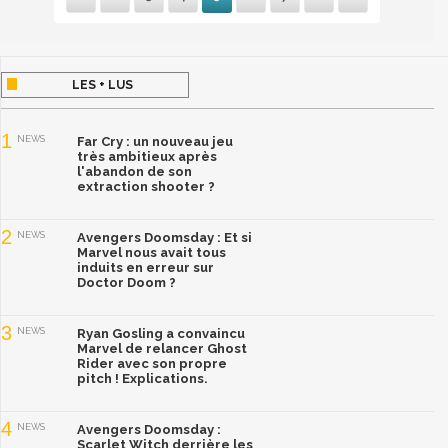
LES + LUS
1
NEWS
Far Cry : un nouveau jeu
très ambitieux après
l'abandon de son
extraction shooter ?
2
NEWS
Avengers Doomsday : Et si
Marvel nous avait tous
induits en erreur sur
Doctor Doom ?
3
NEWS
Ryan Gosling a convaincu
Marvel de relancer Ghost
Rider avec son propre
pitch ! Explications.
4
NEWS
Avengers Doomsday :
Scarlet Witch derrière les