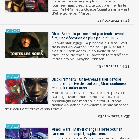
commencé à émerger plus tôt dans la
journée, mais c'est fait, le tout premier trailer
pour Ant-Man et la Guêpe Quantumania vient
d'être laché par Marvel.
24/10/2022, 19:18
Black Adam : la presse n'est pas tendre avec le
film, une déception de plus pour le DCU ?
Depuis hier, 23h30, la presse a eu le feu vert
de la part de Warner Bros pour publier leur
avis sur Black Adam, la nouvelle super-
production de chez DC, avec en tête d'affiche
le très prolixe Dwayne Johnson.
19/10/2022, 14:34
Black Panther 2 : un nouveau trailer dévoile
l'armure massive de Ironheart, Shuri confirmée
en Black Panther aussi
Alors que Disney continue de faire pression
sur le gouvernement français autour de la
chronologie des médias, Marvel Studios a
décidé de lâcher la deuxième bande annonce
de Black Panther Wakanda Foreve.
03/10/2022, 16:37
Armor Wars : Marvel change la série pour en
faire un film complet, explications
L'information date d'il y a quelques minutes à