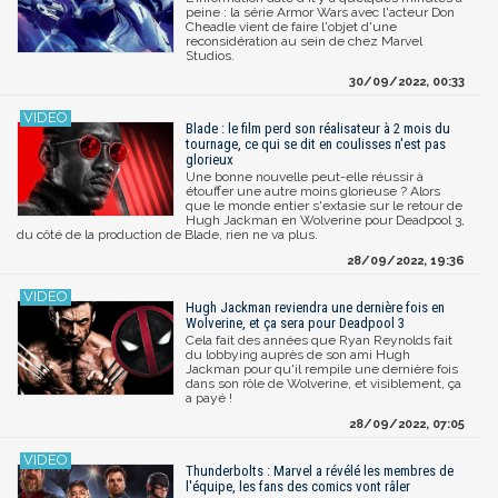
peine : la série Armor Wars avec l'acteur Don
Cheadle vient de faire l'objet d'une
reconsidération au sein de chez Marvel
Studios.
30/09/2022, 00:33
Blade : le film perd son réalisateur à 2 mois du
tournage, ce qui se dit en coulisses n'est pas
glorieux
Une bonne nouvelle peut-elle réussir à
étouffer une autre moins glorieuse ? Alors
que le monde entier s'extasie sur le retour de
Hugh Jackman en Wolverine pour Deadpool 3,
du côté de la production de Blade, rien ne va plus.
28/09/2022, 19:36
Hugh Jackman reviendra une dernière fois en
Wolverine, et ça sera pour Deadpool 3
Cela fait des années que Ryan Reynolds fait
du lobbying auprès de son ami Hugh
Jackman pour qu'il rempile une dernière fois
dans son rôle de Wolverine, et visiblement, ça
a payé !
28/09/2022, 07:05
Thunderbolts : Marvel a révélé les membres de
l'équipe, les fans des comics vont râler