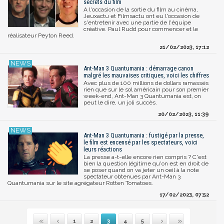
secrets du film
A l'occasion de la sortie du film au cinéma,
Jeuxactu et Filmsactu ont eu l'occasion de
s'entretenir avec une partie de l'équipe
créative. Paul Rudd pour commencer et le
réalisateur Peyton Reed.
21/02/2023, 17:12
Ant-Man 3 Quantumania : démarrage canon
malgré les mauvaises critiques, voici les chiffres
Avec plus de 100 millions de dollars ramassés
rien que sur le sol américain pour son premier
week-end, Ant-Man 3 Quantumania est, on
peut le dire, un joli succès.
20/02/2023, 11:39
Ant-Man 3 Quantumania : fustigé par la presse,
le film est encensé par les spectateurs, voici
leurs réactions
La presse a-t-elle encore rien compris ? C'est
bien la question légitime qu'on est en droit de
se poser quand on va jeter un oeil à la note
spectateur obtenues par Ant-Man 3
Quantumania sur le site agrégateur Rotten Tomatoes.
17/02/2023, 07:52
1
2
3
4
5
Première
Précédente
Suivante
Dernière