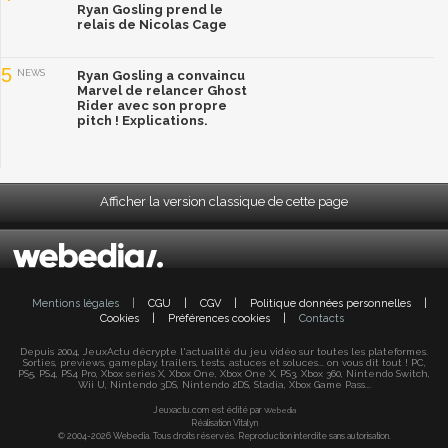
Ryan Gosling prend le
relais de Nicolas Cage
5
NEWS
Ryan Gosling a convaincu
Marvel de relancer Ghost
Rider avec son propre
pitch ! Explications.
Afficher la version classique de cette page
Mentions légales
|
CGU
|
CGV
|
Politique données personnelles
|
Cookies
|
Préférences cookies
|
Contacts
Depuis 2004, JeuxActu décrypte l'actualité du jeu vidéo sur toutes les plateformes.
Sorties, previews, gameplay, trailers, tests, astuces et soluces... on vous dit tout ! PC,
PS5, PS4, PS4 Pro, Xbox series X, Xbox One, Xbox One X, PS3, Xbox 360, Nintendo Switch,
Wii U, Nintendo 3DS, Nintendo 2DS, Stadia, Xbox Game Pass...
Jeuxactu.com est édité par
Webedia
Réalisation Vitalyn
© 2004-2026 Webedia. Tous droits réservés. Reproduction interdite sans autorisation.