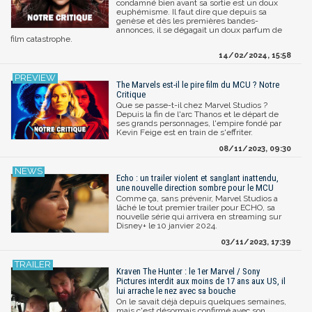
condamné bien avant sa sortie est un doux
euphémisme. Il faut dire que depuis sa
genèse et dès les premières bandes-
annonces, il se dégagait un doux parfum de
film catastrophe.
14/02/2024, 15:58
The Marvels est-il le pire film du MCU ? Notre
Critique
Que se passe-t-il chez Marvel Studios ?
Depuis la fin de l'arc Thanos et le départ de
ses grands personnages, l'empire fondé par
Kevin Feige est en train de s'effriter.
08/11/2023, 09:30
Echo : un trailer violent et sanglant inattendu,
une nouvelle direction sombre pour le MCU
Comme ça, sans prévenir, Marvel Studios a
lâché le tout premier trailer pour ECHO, sa
nouvelle série qui arrivera en streaming sur
Disney+ le 10 janvier 2024.
03/11/2023, 17:39
Kraven The Hunter : le 1er Marvel / Sony
Pictures interdit aux moins de 17 ans aux US, il
lui arrache le nez avec sa bouche
On le savait déjà depuis quelques semaines,
mais c'est désormais confirmé avec son