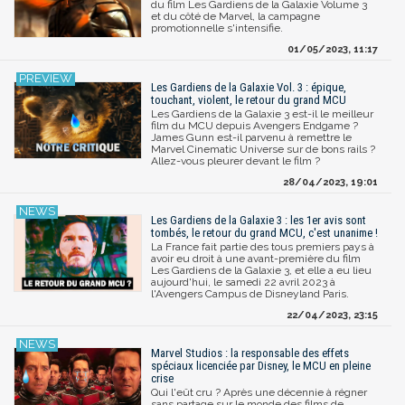
du film Les Gardiens de la Galaxie Volume 3
et du côté de Marvel, la campagne
promotionnelle s'intensifie.
01/05/2023, 11:17
Les Gardiens de la Galaxie Vol. 3 : épique,
touchant, violent, le retour du grand MCU
Les Gardiens de la Galaxie 3 est-il le meilleur
film du MCU depuis Avengers Endgame ?
James Gunn est-il parvenu à remettre le
Marvel Cinematic Universe sur de bons rails ?
Allez-vous pleurer devant le film ?
28/04/2023, 19:01
Les Gardiens de la Galaxie 3 : les 1er avis sont
tombés, le retour du grand MCU, c'est unanime !
La France fait partie des tous premiers pays à
avoir eu droit à une avant-première du film
Les Gardiens de la Galaxie 3, et elle a eu lieu
aujourd'hui, le samedi 22 avril 2023 à
l'Avengers Campus de Disneyland Paris.
22/04/2023, 23:15
Marvel Studios : la responsable des effets
spéciaux licenciée par Disney, le MCU en pleine
crise
Qui l'eût cru ? Après une décennie à régner
sans partage sur le monde des films de