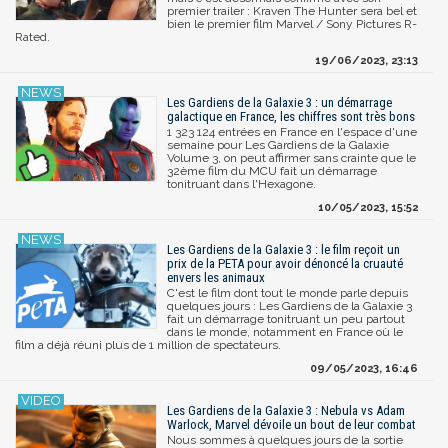
premier trailer : Kraven The Hunter sera bel et
bien le premier film Marvel / Sony Pictures R-
Rated.
19/06/2023, 23:13
Les Gardiens de la Galaxie 3 : un démarrage
galactique en France, les chiffres sont très bons
1 323 124 entrées en France en l'espace d'une
semaine pour Les Gardiens de la Galaxie
Volume 3, on peut affirmer sans crainte que le
32ème film du MCU fait un démarrage
tonitruant dans l'Hexagone.
10/05/2023, 15:52
Les Gardiens de la Galaxie 3 : le film reçoit un
prix de la PETA pour avoir dénoncé la cruauté
envers les animaux
C'est le film dont tout le monde parle depuis
quelques jours : Les Gardiens de la Galaxie 3
fait un démarrage tonitruant un peu partout
dans le monde, notamment en France où le
film a déjà réuni plus de 1 million de spectateurs.
09/05/2023, 16:46
Les Gardiens de la Galaxie 3 : Nebula vs Adam
Warlock, Marvel dévoile un bout de leur combat
Nous sommes à quelques jours de la sortie