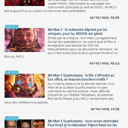
super-héros, ridiculisant au passage son
concurrent principal qu'est le DCEU, le MCU
est aujourd'hui au coeur d'une crise sans précédent.
23/03/2023, 09:36
Ant-Man 3 : le scénariste déprimé par les
critiques, pour lui, MODOK est génial
Etrillé par la critique, Ant-Man 3 a également
divisé les spectateurs, au point que le film a
enregistré une baisse de 70% de
fréquentation pour sa deuxième semaine, ce
qui n'est autre qye la plus grosse chute d'un
film du MCU.
02/03/2023, 09:43
Ant-Man 3 Quantumania : le film s'effondre au
box office, un mauvais bouche-à-oreille ?
Au cinéma depuis le 15 février dernier, Ant-
Man et la Guêpe Quantumania n'a pas
vraiment eu bonne presse. Avec 48% de
moyenne sur Rotten Tomatoes, le premier
film de la Phase 5 du MCU ne démarre pas
sous les meilleurs auspices.
27/02/2023, 10:39
Ant-Man 3 Quantumania : nous avons interviewé
Paul Rudd et le réalisateur Peyton Reed sur les