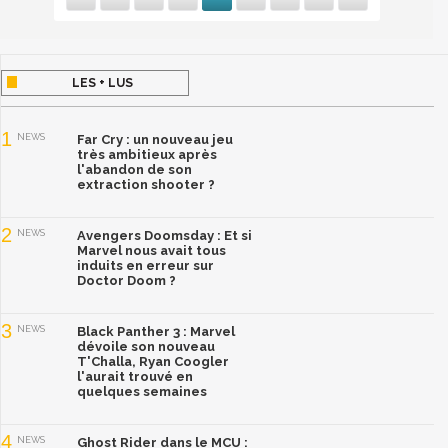
LES + LUS
1
NEWS
Far Cry : un nouveau jeu
très ambitieux après
l'abandon de son
extraction shooter ?
2
NEWS
Avengers Doomsday : Et si
Marvel nous avait tous
induits en erreur sur
Doctor Doom ?
3
NEWS
Black Panther 3 : Marvel
dévoile son nouveau
T'Challa, Ryan Coogler
l'aurait trouvé en
quelques semaines
4
NEWS
Ghost Rider dans le MCU :