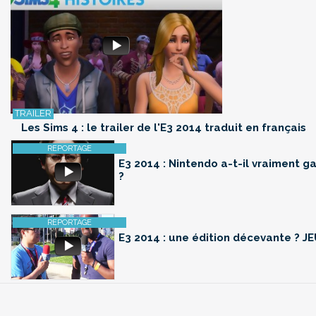
Les Sims 4 : le trailer de l'E3 2014 traduit en français
E3 2014 : Nintendo a-t-il vraiment 
?
E3 2014 : une édition décevante ? JE