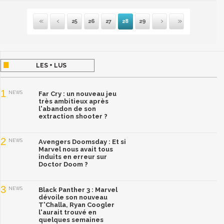
25
26
27
28
29
Première
Précédente
Suivante
Dernière
LES + LUS
1
NEWS
Far Cry : un nouveau jeu
très ambitieux après
l'abandon de son
extraction shooter ?
2
NEWS
Avengers Doomsday : Et si
Marvel nous avait tous
induits en erreur sur
Doctor Doom ?
3
NEWS
Black Panther 3 : Marvel
dévoile son nouveau
T'Challa, Ryan Coogler
l'aurait trouvé en
quelques semaines