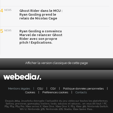
4
NEWS
Ghost Rider dans le MCU :
Ryan Gosling prend le
relais de Nicolas Cage
5
NEWS
Ryan Gosling a convaincu
Marvel de relancer Ghost
Rider avec son propre
pitch ! Explications.
Afficher la version classique de cette page
Mentions légales
|
CGU
|
CGV
|
Politique données personnelles
|
Cookies
|
Préférences cookies
|
Contacts
Depuis 2004, JeuxActu décrypte l'actualité du jeu vidéo sur toutes les plateformes.
Sorties, previews, gameplay, trailers, tests, astuces et soluces... on vous dit tout ! PC,
PS5, PS4, PS4 Pro, Xbox series X, Xbox One, Xbox One X, PS3, Xbox 360, Nintendo Switch,
Wii U, Nintendo 3DS, Nintendo 2DS, Stadia, Xbox Game Pass...