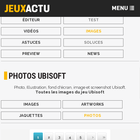
ÉDITEUR
TEST
VIDÉOS
IMAGES
ASTUCES
SOLUCES
PREVIEW
NEWS
PHOTOS UBISOFT
Photo, Illustration, fond d'écran, image et screenshot Ubisoft.
Toutes les images du jeu Ubisoft
IMAGES
ARTWORKS
JAQUETTES
PHOTOS
1
2
3
4
5
Suivante
Dernière