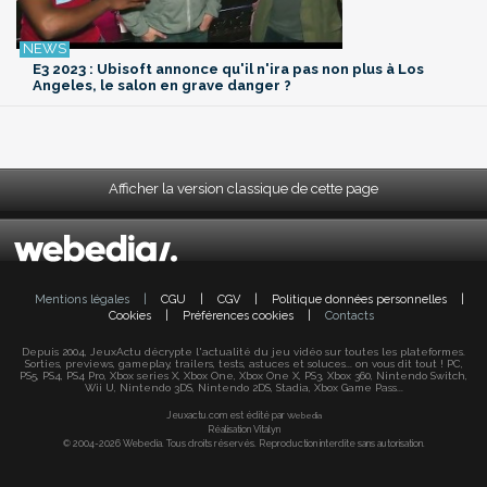
E3 2023 : Ubisoft annonce qu'il n'ira pas non plus à Los
Angeles, le salon en grave danger ?
Afficher la version classique de cette page
Mentions légales
|
CGU
|
CGV
|
Politique données personnelles
|
Cookies
|
Préférences cookies
|
Contacts
Depuis 2004, JeuxActu décrypte l'actualité du jeu vidéo sur toutes les plateformes.
Sorties, previews, gameplay, trailers, tests, astuces et soluces... on vous dit tout ! PC,
PS5, PS4, PS4 Pro, Xbox series X, Xbox One, Xbox One X, PS3, Xbox 360, Nintendo Switch,
Wii U, Nintendo 3DS, Nintendo 2DS, Stadia, Xbox Game Pass...
Jeuxactu.com est édité par
Webedia
Réalisation Vitalyn
© 2004-2026 Webedia. Tous droits réservés. Reproduction interdite sans autorisation.