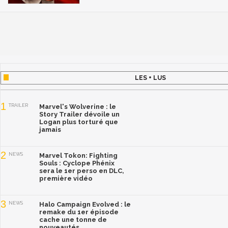
LES + LUS
1
TRAILER
Marvel's Wolverine : le
Story Trailer dévoile un
Logan plus torturé que
jamais
2
NEWS
Marvel Tokon: Fighting
Souls : Cyclope Phénix
sera le 1er perso en DLC,
première vidéo
3
NEWS
Halo Campaign Evolved : le
remake du 1er épisode
cache une tonne de
nouveautés