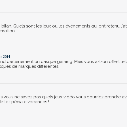
e le bilan. Quels sont les jeux ou les événements qui ont retenu
émotion.
on 2014
end certainement un casque gaming. Mais vous a-t-on offert le b
sques de marques différentes.
is vous ne savez pas quels jeux vidéo vous pourriez prendre av
iste spéciale vacances !