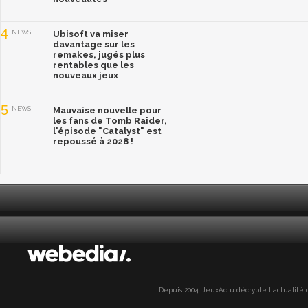
4
NEWS
Ubisoft va miser
davantage sur les
remakes, jugés plus
rentables que les
nouveaux jeux
5
NEWS
Mauvaise nouvelle pour
les fans de Tomb Raider,
l'épisode "Catalyst" est
repoussé à 2028 !
Depuis 2004, JeuxActu décrypte l'actualité du 