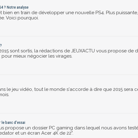
S4 ? Notre analyse
t bien en train de développer une nouvelle PS4. Plus puissante, 
e. Voici pourquoi.
 ?
2015 sont sortis, la rédactions de JEUXACTU vous propose de dé
k pour mieux négocier les virages.
ns le jeu vidéo, tout le monde s'accorde à dire que 2015 sera ce
mois.
r le banc d'essai
propose un dossier PC gaming dans lequel nous avons testé troi
edator et un écran Acer 4K de 22".