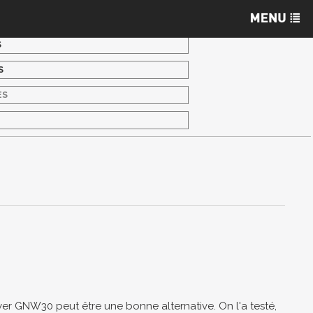
S
S
ES
S
yer GNW30 peut être une bonne alternative. On l'a testé,