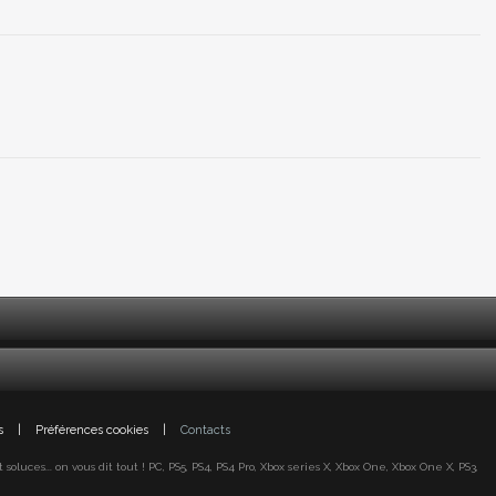
s
|
Préférences cookies
|
Contacts
oluces... on vous dit tout ! PC, PS5, PS4, PS4 Pro, Xbox series X, Xbox One, Xbox One X, PS3,