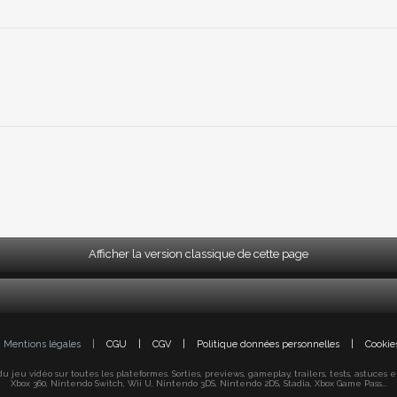
Afficher la version classique de cette page
Mentions légales
|
CGU
|
CGV
|
Politique données personnelles
|
Cookie
jeu vidéo sur toutes les plateformes. Sorties, previews, gameplay, trailers, tests, astuces et s
Xbox 360, Nintendo Switch, Wii U, Nintendo 3DS, Nintendo 2DS, Stadia, Xbox Game Pass...