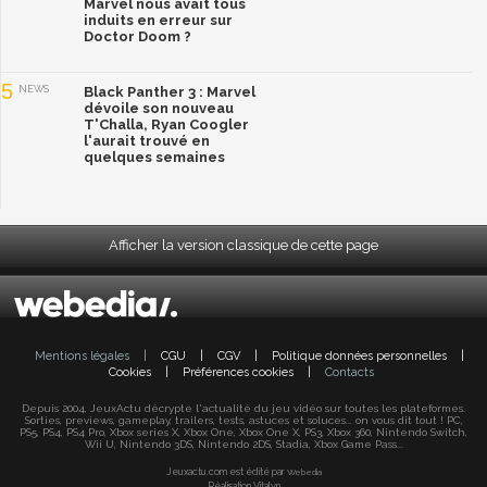
Marvel nous avait tous
induits en erreur sur
Doctor Doom ?
5
NEWS
Black Panther 3 : Marvel
dévoile son nouveau
T'Challa, Ryan Coogler
l'aurait trouvé en
quelques semaines
Afficher la version classique de cette page
Mentions légales
|
CGU
|
CGV
|
Politique données personnelles
|
Cookies
|
Préférences cookies
|
Contacts
Depuis 2004, JeuxActu décrypte l'actualité du jeu vidéo sur toutes les plateformes.
Sorties, previews, gameplay, trailers, tests, astuces et soluces... on vous dit tout ! PC,
PS5, PS4, PS4 Pro, Xbox series X, Xbox One, Xbox One X, PS3, Xbox 360, Nintendo Switch,
Wii U, Nintendo 3DS, Nintendo 2DS, Stadia, Xbox Game Pass...
Jeuxactu.com est édité par
Webedia
Réalisation Vitalyn