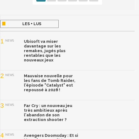
LES + LUS
1
NEWS
Ubisoft va miser
davantage sur les
remakes, jugés plus
rentables que les
nouveaux jeux
2
NEWS
Mauvaise nouvelle pour
les fans de Tomb Raider,
l'épisode "Catalyst" est
repoussé à 2028 !
3
NEWS
Far Cry : un nouveau jeu
très ambitieux après
l'abandon de son
extraction shooter ?
4
NEWS
Avengers Doomsday : Et si