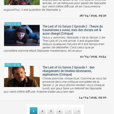
lancée, on se retrouve pour parler de l’épisode
qui vient d’être diffusé, et en l'occurrence
aujourd’hui, il est question de l’épisode 3.
28/04/2025, 09:30
The Last of Us Saison 2 Episode 2 : l'heure du
traumatisme a sonné, mais des choses ont là
aussi changé (Critique)
Nous y sommes, l’épisode 2 de la Saison 2 de
The Last of Us est arrivé. Il est disponible
depuis quelques heures et il est temps d’en
parler, de débriefer. C’est celui que je
considère comme étant l’épisode masterclass, et ce pour
21/04/2025, 02:54
The Last of Us Saison 2 Episode 1 : des
changements de timeline nécessaires,
explications (Critique)
Chose promise, chose due. Comme je vous l’ai
annoncé dans ma critique complète de la
Saison 2, je vous donne rendez-vous chaque
lundi soir pour faire un débrief de l’épisode
qui vient d’être diffusé, histoire d’aller plus loin dan
14/04/2025, 09:00
1
2
3
4
Suivante
Dernière