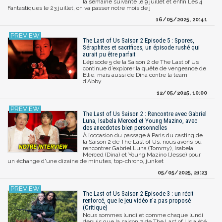
la semaine suivante le 9 juillet et enfin Les 4
Fantastiques le 23 juillet, on va passer notre mois de j
16/05/2025, 20:41
The Last of Us Saison 2 Episode 5 : Spores,
Séraphites et sacrifices, un épisode rushé qui
aurait pu être parfait
L’épisode 5 de la Saison 2 de The Last of Us
continue d’explorer la quête de vengeance de
Ellie, mais aussi de Dina contre la team
d’Abby.
12/05/2025, 10:00
The Last of Us Saison 2 : Rencontre avec Gabriel
Luna, Isabela Merced et Young Mazino, avec
des anecdotes bien personnelles
À l’occasion du passage à Paris du casting de
la Saison 2 de The Last of Us, nous avons pu
rencontrer Gabriel Luna (Tommy), Isabela
Merced (Dina) et Young Mazino (Jesse) pour
un échange d'une dizaine de minutes, top-chrono, junket
05/05/2025, 21:23
The Last of Us Saison 2 Episode 3 : un récit
renforcé, que le jeu vidéo n'a pas proposé
(Critique)
Nous sommes lundi et comme chaque lundi
depuis que la saison 2 de The Last of Us a été