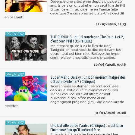
Devenue une arlésienne depuis plus de 20
ans, la version uncut et en un seul film de Kill
Bill arrive enfin au cinéme en France (elle
débarque 7 mois après les Etats-Unis ceci dit
en passant).
11/07/2026, 11:13
THE FURIOUS : oui, il surclasse The Raid 1 et 2,
c'est bien réel ! (CRITIQUE)
Maintenant qu'on a vu le film de Kenji
Tanigaki, on peut vous le dire droit dans les
yeux : tout est bien réel. Believe the hype
comme disent nos voisins anglo-saxons.
10/06/2026, 07:56
Super Mario Galaxy : un bon moment malgré des
défauts évidents ? (Critique)
Trois années seulement se sont écoulées
depuis la sortie du film d’animation Super
Mario Bros, lequel avait littéralement
pulvérisé le box-office mondial en
engrangeant près de 1,3 milliard de dollars de
recettes.
31/03/2026, 21:08
Une bataille après l'autre (Critique) : c'est bien
l'immense film qu'il prétend être
En assistant à la projection presse de Une