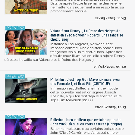
Bataille après l’autre la semaine dernière, je
ne m’attendais nullement à en ressortir aussi
profondément secoué.
22/09/2025, 11:43
Vaiana 2 sur Disney+, La Reine des Neiges 3 :
entretien avec Nölwenn Roberts, une Française
chez Disney
Installée à Los Angeles, Nölwenn s’est
imposée comme l’une des storyboardeuses
françaises les plus talentueuses. Après des
débuts chez Illumination, elle a rejoint Disney
où elle a travaillé sur Vaiana 2 et la Reine des Neiges 3.
29/08/2025, 09:40
F1 le film : c'est Top Gun Maverick mais avec
des Formule 1, et Brad Pitt (CRITIQUE)
Immersion est d’ailleurs le maître-mot de
cette nouvelle réalisation signée Joseph
Kosinski, à qui l’on doit déjà le spectaculaire
Top Gun: Maverick (2022)
20/06/2025, 10:13
Ballerina : bien meilleur que certains opus de
John Wick, ah si si on vous assure ! (Critique)
Ballerina meilleure que certains épisodes de
John Wick ? Carrément. J’ai passé un bien