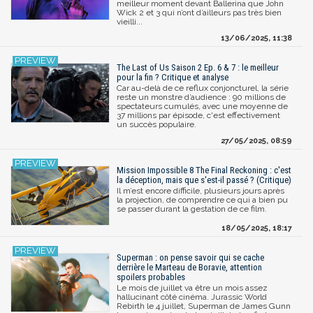
meilleur moment devant Ballerina que John
Wick 2 et 3 qui n’ont d’ailleurs pas très bien
vieilli...
13/06/2025, 11:38
The Last of Us Saison 2 Ep. 6 & 7 : le meilleur
pour la fin ? Critique et analyse
Car au-delà de ce reflux conjoncturel, la série
reste un monstre d’audience : 90 millions de
spectateurs cumulés, avec une moyenne de
37 millions par épisode, c'est effectivement
un succès populaire.
27/05/2025, 08:59
Mission Impossible 8 The Final Reckoning : c'est
la déception, mais que s'est-il passé ? (Critique)
Il m’est encore difficile, plusieurs jours après
la projection, de comprendre ce qui a bien pu
se passer durant la gestation de ce film.
18/05/2025, 18:17
Superman : on pense savoir qui se cache
derrière le Marteau de Boravie, attention
spoilers probables
Le mois de juillet va être un mois assez
hallucinant côté cinéma. Jurassic World
Rebirth le 4 juillet, Superman de James Gunn