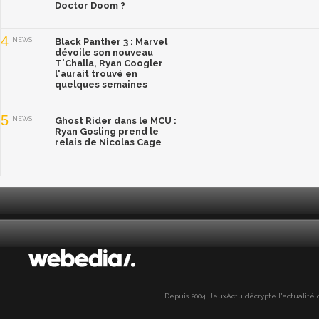
Doctor Doom ?
4
NEWS
Black Panther 3 : Marvel
dévoile son nouveau
T'Challa, Ryan Coogler
l'aurait trouvé en
quelques semaines
5
NEWS
Ghost Rider dans le MCU :
Ryan Gosling prend le
relais de Nicolas Cage
Depuis 2004, JeuxActu décrypte l'actualité du 