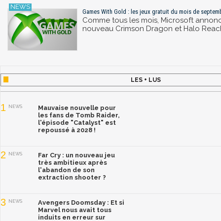
Games With Gold : les jeux gratuit du mois de septe
Comme tous les mois, Microsoft annonce
nouveau Crimson Dragon et Halo Reach r
LES + LUS
1
NEWS
Mauvaise nouvelle pour
les fans de Tomb Raider,
l'épisode "Catalyst" est
repoussé à 2028 !
2
NEWS
Far Cry : un nouveau jeu
très ambitieux après
l'abandon de son
extraction shooter ?
3
NEWS
Avengers Doomsday : Et si
Marvel nous avait tous
induits en erreur sur