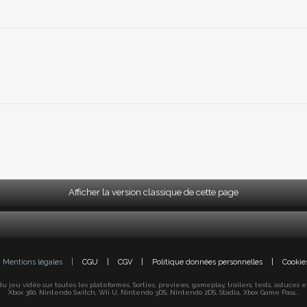
Afficher la version classique de cette page
Mentions légales
|
CGU
|
CGV
|
Politique données personnelles
|
Cookie
jeu vidéo sur toutes les plateformes. Sorties, previews, gameplay, trailers, tests, astuces et s
Xbox 360, Nintendo Switch, Wii U, Nintendo 3DS, Nintendo 2DS, Stadia, Xbox Game Pass...