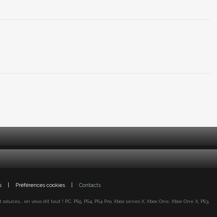
s
|
Préférences cookies
|
Contacts
oluces... on vous dit tout ! PC, PS5, PS4, PS4 Pro, Xbox series X, Xbox One, Xbox One X, PS3,