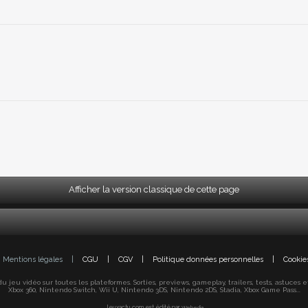
Afficher la version classique de cette page
Mentions légales
|
CGU
|
CGV
|
Politique données personnelles
|
Cookie
jeu vidéo sur toutes les plateformes. Sorties, previews, gameplay, trailers, tests, astuces et s
Xbox 360, Nintendo Switch, Wii U, Nintendo 3DS, Nintendo 2DS, Stadia, Xbox Game Pass...
Jeuxactu.com est édité par
Webedia