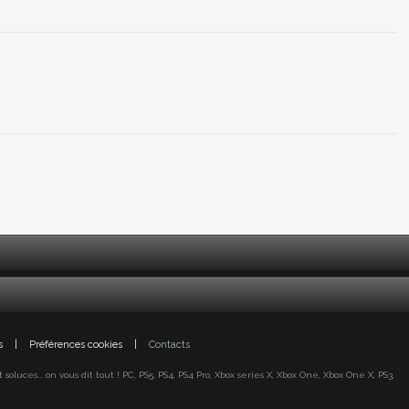
s
|
Préférences cookies
|
Contacts
oluces... on vous dit tout ! PC, PS5, PS4, PS4 Pro, Xbox series X, Xbox One, Xbox One X, PS3,