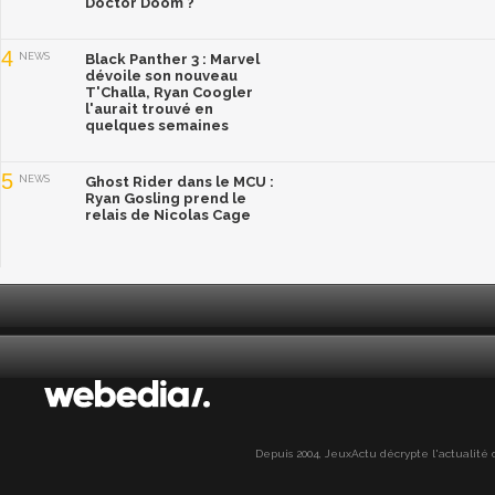
Doctor Doom ?
4
NEWS
Black Panther 3 : Marvel
dévoile son nouveau
T'Challa, Ryan Coogler
l'aurait trouvé en
quelques semaines
5
NEWS
Ghost Rider dans le MCU :
Ryan Gosling prend le
relais de Nicolas Cage
Depuis 2004, JeuxActu décrypte l'actualité du 