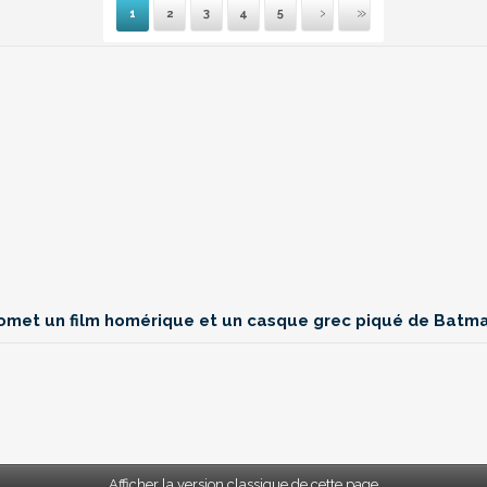
1
2
3
4
5
Suivante
Dernière
romet un film homérique et un casque grec piqué de Batm
Afficher la version classique de cette page