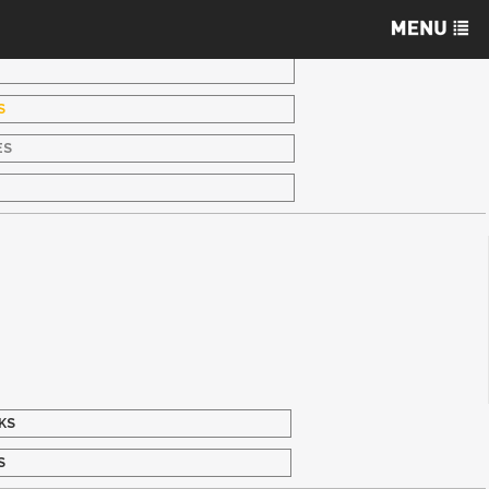
S
ES
S
KS
S