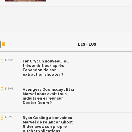
LES + LUS
1
NEWS
Far Cry : un nouveau jeu
très ambitieux après
l'abandon de son
extraction shooter ?
2
NEWS
Avengers Doomsday : Et si
Marvel nous avait tous
induits en erreur sur
Doctor Doom ?
3
NEWS
Ryan Gosling a convaincu
Marvel de relancer Ghost
Rider avec son propre
pitch ! Explications.