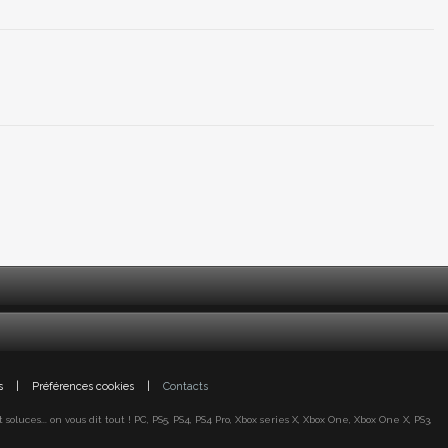
s
|
Préférences cookies
|
Contacts
oluces... on vous dit tout ! PC, PS5, PS4, PS4 Pro, Xbox series X, Xbox One, Xbox One X, PS3,