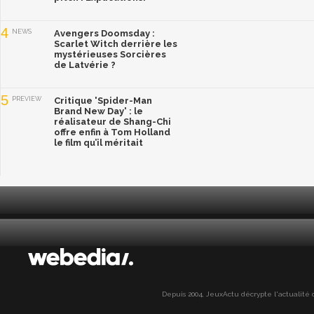
4
NEWS
Avengers Doomsday :
Scarlet Witch derrière les
mystérieuses Sorcières
de Latvérie ?
5
PREVIEW
Critique 'Spider-Man
Brand New Day' : le
réalisateur de Shang-Chi
offre enfin à Tom Holland
le film qu’il méritait
Depuis 2004, JeuxActu décrypte l'actualité du 