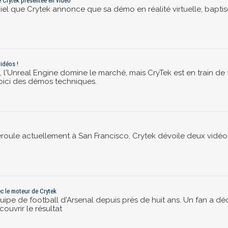
de Crytek présentée en vidéo
ciel que Crytek annonce que sa démo en réalité virtuelle, baptis
idéos !
 l'Unreal Engine domine le marché, mais CryTek est en train de
oici des démos techniques.
 déroule actuellement à San Francisco, Crytek dévoile deux vidé
c le moteur de Crytek
quipe de football d'Arsenal depuis près de huit ans. Un fan a d
ouvrir le résultat