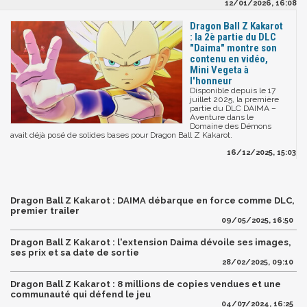
12/01/2026, 16:08
Dragon Ball Z Kakarot
: la 2è partie du DLC
"Daima" montre son
contenu en vidéo,
Mini Vegeta à
l'honneur
Disponible depuis le 17
juillet 2025, la première
partie du DLC DAIMA –
Aventure dans le
Domaine des Démons
avait déjà posé de solides bases pour Dragon Ball Z Kakarot.
16/12/2025, 15:03
Dragon Ball Z Kakarot : DAIMA débarque en force comme DLC,
premier trailer
09/05/2025, 16:50
Dragon Ball Z Kakarot : l'extension Daima dévoile ses images,
ses prix et sa date de sortie
28/02/2025, 09:10
Dragon Ball Z Kakarot : 8 millions de copies vendues et une
communauté qui défend le jeu
04/07/2024, 16:25