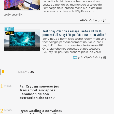
La particularité de notre test, et on est les
seuls au monde au moment de la levée de
l'embargo de la presse mondiale, c'est que
nous avons pu tester la PS5 Pro sur un
téléviseur 8K.
08/11/2024, 12:30
Test Sony ZG9 : on a essayé une télé 8K de 85
pouces Full Array LED, parfait pour le jeu vidéo ?
Sony nous a permis de tester récemment une
technologie particulièrement nouvelle, car il
s’agit d’un des tous premiers téléviseurs 8K.
On a branché nos consoles et nos lecteurs
Blu-ray 4K pour en prendre plein les yeux.
01/07/2020, 14:55
9
LES + LUS
1
NEWS
Far Cry : un nouveau jeu
très ambitieux après
l'abandon de son
extraction shooter ?
2
NEWS
Ryan Gosling a convaincu