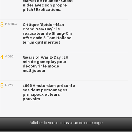
Marvel de relancer Ghost
Rider avec son propre
pitch ! Explications.
3
PREVIEW
Critique 'Spider-Man
Brand New Day' : le
réalisateur de Shang-Chi
offre enfin à Tom Holland
le film qu’il méritait
4
VIDÉO
Gears of War E-Day : 10
min de gameplay pour
découvrir le mode
multijoueur
5
NEWS
1666 Amsterdam présente
ses deux personnages
principaux et leurs
pouvoirs
Afficher la version classique de cette page