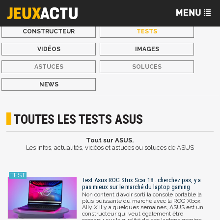
CONSTRUCTEUR
TESTS
VIDÉOS
IMAGES
ASTUCES
SOLUCES
NEWS
TOUTES LES TESTS ASUS
Tout sur ASUS.
Les infos, actualités, vidéos et astuces ou soluces de ASUS
Test Asus ROG Strix Scar 18 : cherchez pas, y a
pas mieux sur le marché du laptop gaming
Non content d’avoir sorti la console portable la
plus puissante du marché avec la ROG Xbox
Ally X il y a quelques semaines, ASUS est un
constructeur qui veut également être
reconnu sur la qualité de ses laptops gaming.