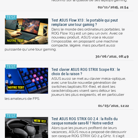
02/11/2025, 21:54
Test ASUS Flow X13 : le portable qui peut
remplacer une tour gaming ?
Dans le monde des ordinateurs portables, le
ROG Flow X13 est un peu un ovni. Avec ce
nouveau produit, ASUS vise à réussir
l'impossible, en proposant une machine
compacte, légère, mais pourtant aussi
puissante qu'une tour gaming.
30/06/2021, 08:49
Test clavier ASUS ROG STRIX Scope RX : le
choix de la raison ?
ASUS aussi se met au clavier méca-optique,
avec une toute nouvelle génération de
switches baptisés RX-Red, et dont les
caractéristiques visent sans détour les
joueurs les plus exigeants, et en particulier
les amateurs de FPS.
01/03/2021, 12:22
Test ASUS ROG STRIX GO 2.4 : la Rolls du
casque nomade sans-fil ? Notre verdict
Alors que les joueurs profitent de leurs
vacances, ASUS nous a proposé de découvrir
son casque ROG STRIX GO 2.4 GHz. Il s'agit