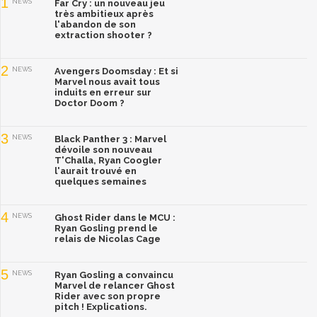
1
NEWS
Far Cry : un nouveau jeu
très ambitieux après
l'abandon de son
extraction shooter ?
2
NEWS
Avengers Doomsday : Et si
Marvel nous avait tous
induits en erreur sur
Doctor Doom ?
3
NEWS
Black Panther 3 : Marvel
dévoile son nouveau
T'Challa, Ryan Coogler
l'aurait trouvé en
quelques semaines
4
NEWS
Ghost Rider dans le MCU :
Ryan Gosling prend le
relais de Nicolas Cage
5
NEWS
Ryan Gosling a convaincu
Marvel de relancer Ghost
Rider avec son propre
pitch ! Explications.