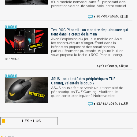
d'un modèle nomade, sans-fil, proposant des
prestations de haute volée. Voici notre verdict
!
16/08/2020, 23:15
1
Test ROG Phone II : un monstre de puissance qui
tient dans le creux de la main
Avec l'explosion du jeu sur mobile en Asie,
les constructeurs s'engouffrent dans la
brèche en proposant des smartphones
particulièrement puissants. Aujourd'hui, on
vous propose le test du ROG Phone II conçu
par Asus.
17/12/2019, 18:30
ASUS : on a testé des périphériques TUF
Gaming, valent-ils le coup ?
ASUS nous a fait parvenir un kit complet de
périphériques TUF Gaming. Méritent-ils
qu'on sorte le chéquier ? Notre verdict.
13/11/2019, 14:58
1
LES + LUS