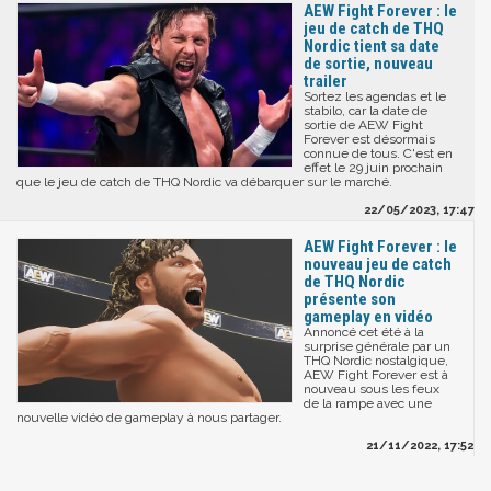
AEW Fight Forever : le
jeu de catch de THQ
Nordic tient sa date
de sortie, nouveau
trailer
Sortez les agendas et le
stabilo, car la date de
sortie de AEW Fight
Forever est désormais
connue de tous. C'est en
effet le 29 juin prochain
que le jeu de catch de THQ Nordic va débarquer sur le marché.
22/05/2023, 17:47
AEW Fight Forever : le
nouveau jeu de catch
de THQ Nordic
présente son
gameplay en vidéo
Annoncé cet été à la
surprise générale par un
THQ Nordic nostalgique,
AEW Fight Forever est à
nouveau sous les feux
de la rampe avec une
nouvelle vidéo de gameplay à nous partager.
21/11/2022, 17:52