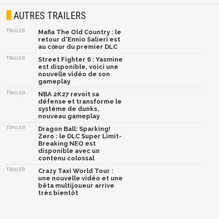
AUTRES TRAILERS
TRAILER
Mafia The Old Country : le
retour d'Ennio Salieri est
au cœur du premier DLC
TRAILER
Street Fighter 6 : Yasmine
est disponible, voici une
nouvelle vidéo de son
gameplay
TRAILER
NBA 2K27 revoit sa
défense et transforme le
système de dunks,
nouveau gameplay
TRAILER
Dragon Ball: Sparking!
Zero : le DLC Super Limit-
Breaking NEO est
disponible avec un
contenu colossal
TRAILER
Crazy Taxi World Tour :
une nouvelle vidéo et une
bêta multijoueur arrive
très bientôt